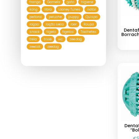
frango
Gamela
gato
higiene
kong
libra
Looney Tunes
natal
peitoral
peluche
puppy
Quispo
raçao
ração seca
roer
Roupa
Denta
snack
tigela
tigelas
Toalhetes
Borrach
trela
trixie
wc
zee.dog
zeecat
zeedog
Denta
“Bo
€
5