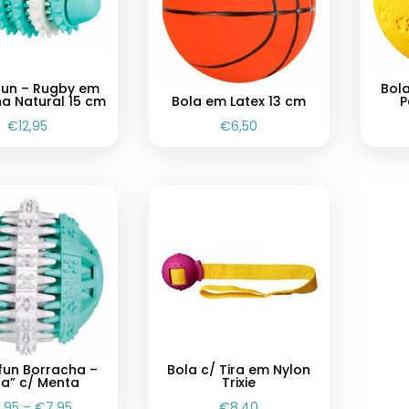
fun – Rugby em
Bol
a Natural 15 cm
Bola em Latex 13 cm
P
€
12,95
€
6,50
fun Borracha –
Bola c/ Tira em Nylon
la” c/ Menta
Trixie
,95
–
€
7,95
€
8,40