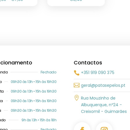
ncionamento
Contactos
unda
Fechado
+351 919 090 375

a
09h30 às 13h • 15h às 19h30

geral@patasepelos.pt
ta
09h30 às 13h • 15h às 19h30

Rua Mouzinho de
ta
09h30 às 13h • 15h às 19h30
Albuquerque, nº24 -
a
09h30 às 13h • 15h às 19h30
Creixomil - Guimarães
ado
9h às 13h • 15h às 18h
ingo
Fechado