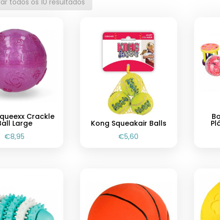
ar todos os 10 resultados
queexx Crackle
Bo
Ball Large
Kong Squeakair Balls
Pl
€
8,95
€
5,60