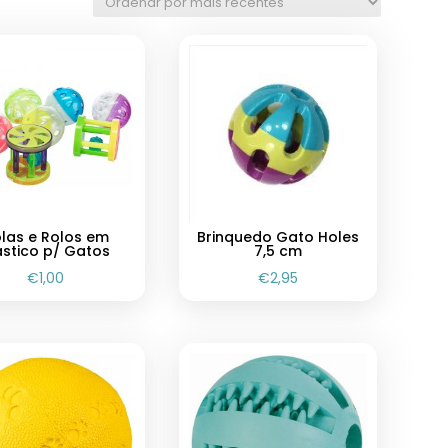
las e Rolos em
Brinquedo Gato Holes
ástico p/ Gatos
7,5 cm
€
1,00
€
2,95