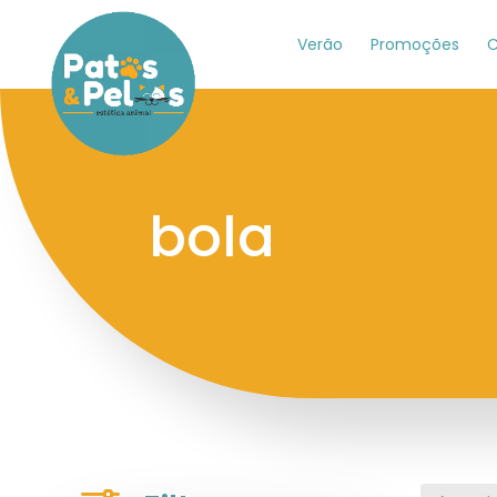
Verão
Promoções
C
bola