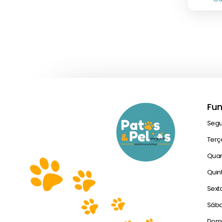
Fu
Seg
Terç
Quar
Quin
Sext
Sáb
Dom