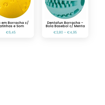
a em Borracha c/
Dentafun Borracha –
atinhas e Som
Bola Basebol c/ Menta
€
6,45
€
3,80
–
€
4,95