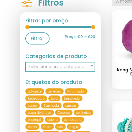
f
Filtros
A mostr
Filtrar por preço
Preço:
€0
—
€20
Filtrar
Categorias de produto
Seleccione uma categoria
Kong S
Etiquetas do produto
advance
arneses
Arranhador
bebedouro
bola
brinquedo
cama
Camisola
camon
capa de chuva
Casaco
cerâmica
champô
coleira
comedouro
corda
Croci
cão
dog.u