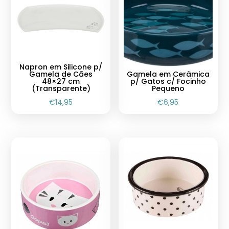
Napron em Silicone p/
Gamela de Cães
Gamela em Cerâmica
48×27 cm
p/ Gatos c/ Focinho
(Transparente)
Pequeno
€
14,95
€
6,95