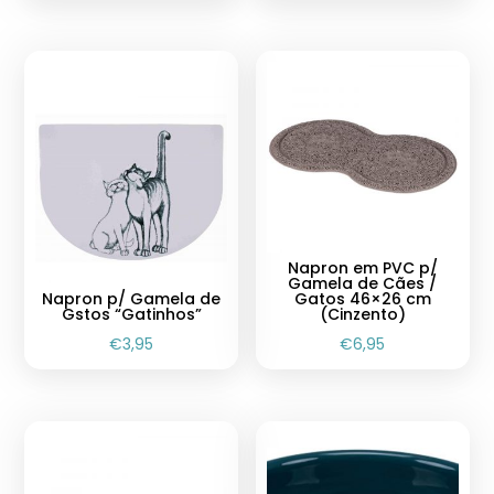
Napron em PVC p/
Gamela de Cães /
Napron p/ Gamela de
Gatos 46×26 cm
Gstos “Gatinhos”
(Cinzento)
€
3,95
€
6,95