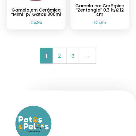
Gamela em Cerâmica
Gamela em Cerâmica
“Zentangle” 0,3 lt/Ø12
“Mimi” p/ Gatos 300ml
cm
€
5,95
€
5,95
1
2
3
→