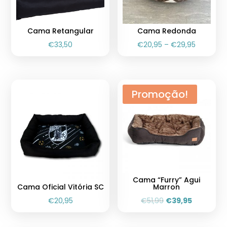
Cama Retangular
Cama Redonda
€
33,50
€
20,95
–
€
29,95
Promoção!
Cama “Furry” Agui
Cama Oficial Vitória SC
Marron
€
20,95
€
51,99
€
39,95