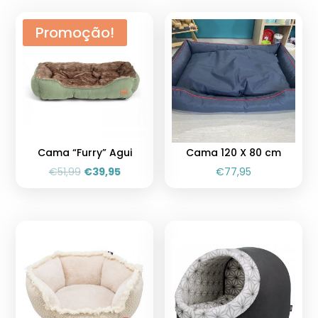
Promoção!
Cama “Furry” Agui
Cama 120 X 80 cm
€
51,99
€
39,95
€
77,95