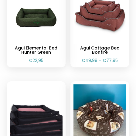
Agui Elemental Bed
Agui Cottage Bed
Hunter Green
Bonfire
€
22,95
€
49,99
–
€
77,95