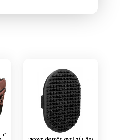
ra”
e
Escova de mão oval p/ Cães