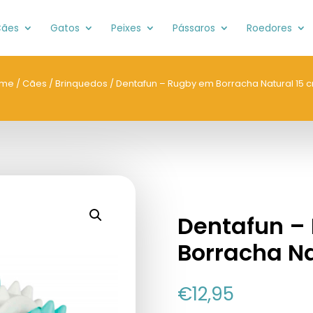
ães
Gatos
Peixes
Pássaros
Roedores
me
/
Cães
/
Brinquedos
/ Dentafun – Rugby em Borracha Natural 15 
Dentafun –
Borracha Na
€
12,95