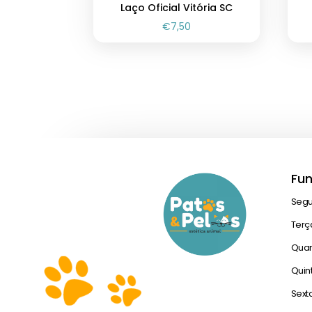
Laço Oficial Vitória SC
€
7,50
Fu
Seg
Terç
Quar
Quin
Sext