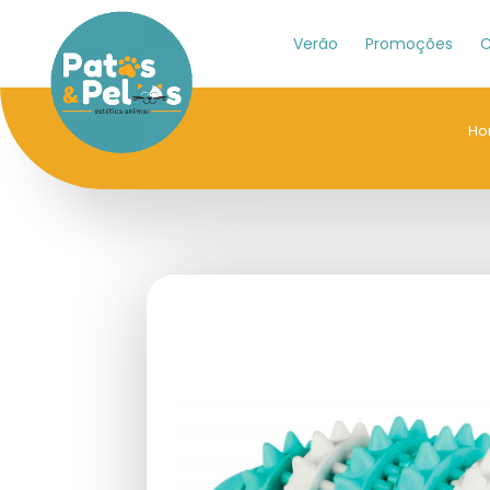
Verão
Promoções
C
Ho