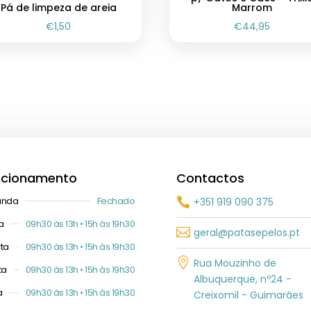
Pá de limpeza de areia
Marrom
€
1,50
€
44,95
ncionamento
Contactos
unda
Fechado
+351 919 090 375

a
09h30 às 13h • 15h às 19h30

geral@patasepelos.pt
ta
09h30 às 13h • 15h às 19h30

Rua Mouzinho de
ta
09h30 às 13h • 15h às 19h30
Albuquerque, nº24 -
a
09h30 às 13h • 15h às 19h30
Creixomil - Guimarães