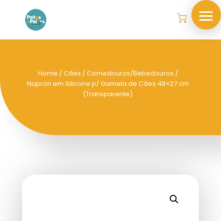
Home
/
Cães
/
Comedouros/Bebedouros
/
Napron em Silicone p/ Gamela de Cães 48×27 cm
(Transparente)