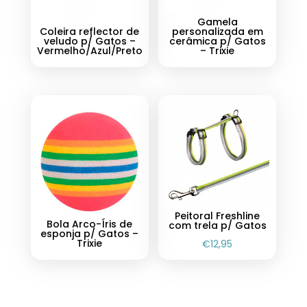
Gamela
Coleira reflector de
personalizada em
veludo p/ Gatos –
cerâmica p/ Gatos
Vermelho/Azul/Preto
– Trixie
Peitoral Freshline
Bola Arco-Íris de
com trela p/ Gatos
esponja p/ Gatos –
Trixie
€
12,95