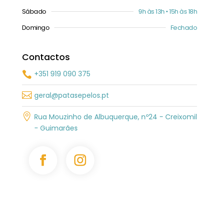
Sábado
9h às 13h • 15h às 18h
Domingo
Fechado
Contactos
+351 919 090 375


geral@patasepelos.pt

Rua Mouzinho de Albuquerque, nº24 - Creixomil
- Guimarães