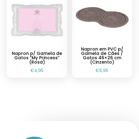
Napron em PVC p/
Napron p/ Gamela de
Gamela de Cães /
Gatos “My Princess”
Gatos 46×26 cm
(Rosa)
(Cinzento)
€
4,95
€
6,95