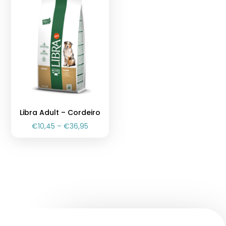
Libra Adult – Cordeiro
€
10,45
–
€
36,95