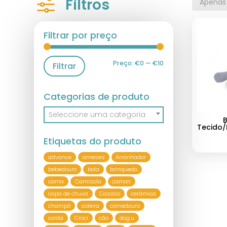
f
Filtros
Apenas
Filtrar por preço
Preço:
€0
—
€10
Filtrar
Categorias de produto
Seleccione uma categoria
Tecido/
Etiquetas do produto
advance
arneses
Arranhador
bebedouro
bola
brinquedo
cama
Camisola
camon
capa de chuva
Casaco
cerâmica
champô
coleira
comedouro
corda
Croci
cão
dog.u