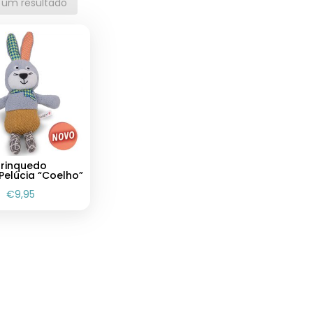
 um resultado
Brinquedo
Pelúcia “Coelho”
€
9,95