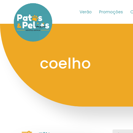
Verão
Promoções
C
coelho