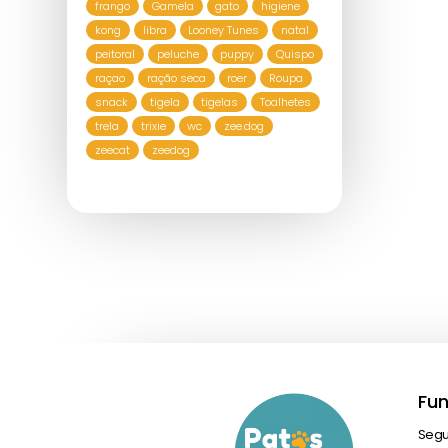
frango
Gamela
gato
higiene
kong
libra
Looney Tunes
natal
peitoral
peluche
puppy
Quispo
raçao
ração seca
roer
Roupa
snack
tigela
tigelas
Toalhetes
trela
trixie
wc
zee.dog
zeecat
zeedog
Fu
Seg