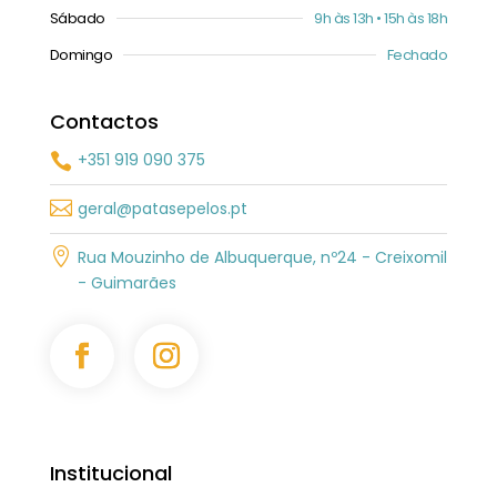
Sábado
9h às 13h • 15h às 18h
Domingo
Fechado
Contactos
+351 919 090 375


geral@patasepelos.pt

Rua Mouzinho de Albuquerque, nº24 - Creixomil
- Guimarães
Institucional