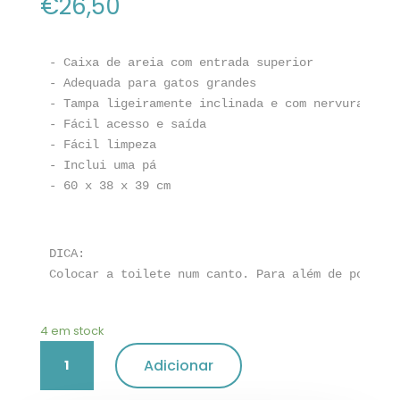
€
26,50
- Caixa de areia com entrada superior 

- Adequada para gatos grandes 

- Tampa ligeiramente inclinada e com nervuras 

- Fácil acesso e saída 

- Fácil limpeza 

- Inclui uma pá  

- 60 x 38 x 39 cm 

DICA:  

Colocar a toilete num canto. Para além de poupar 
4 em stock
Quantidade
Adicionar
de
Toilete