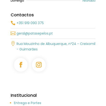
Domingo
Fechado
Contactos
+351 919 090 375


geral@patasepelos.pt

Rua Mouzinho de Albuquerque, nº24 - Creixomil
- Guimarães
Institucional
Entrega e Portes