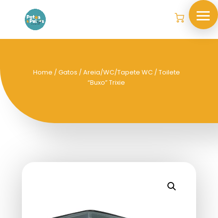
Home
/
Gatos
/
Areia/WC/Tapete WC
/ Toilete
“Buxo” Trixie