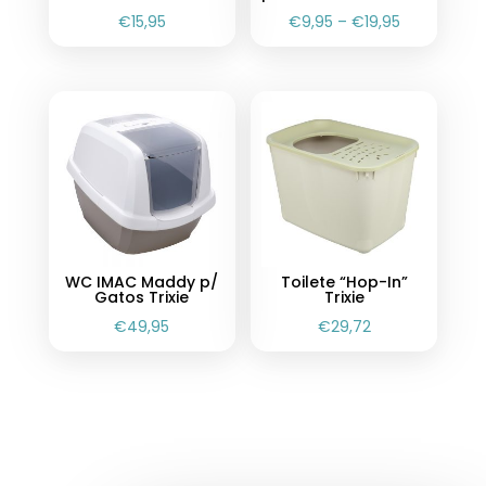
€
15,95
€
9,95
–
€
19,95
WC IMAC Maddy p/
Toilete “Hop-In”
Gatos Trixie
Trixie
€
49,95
€
29,72