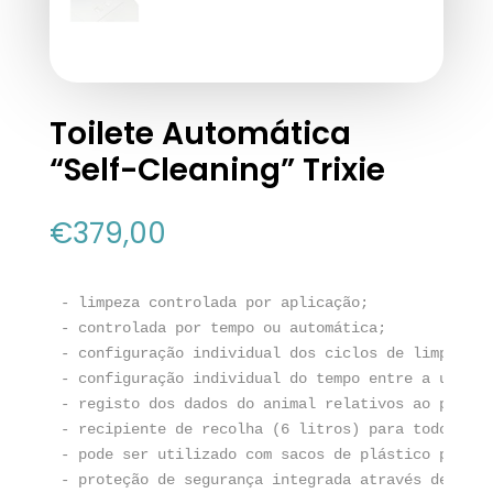
Toilete Automática
“Self-Cleaning” Trixie
€
379,00
- limpeza controlada por aplicação; 

- controlada por tempo ou automática;

- configuração individual dos ciclos de limpeza, 
- configuração individual do tempo entre a utiliz
- registo dos dados do animal relativos ao peso e
- recipiente de recolha (6 litros) para todos os 
- pode ser utilizado com sacos de plástico padrão;
- proteção de segurança integrada através de vári