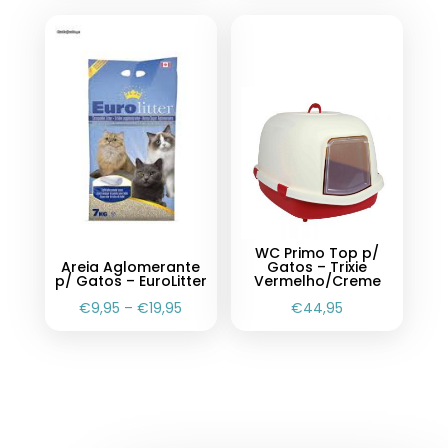
WC Primo Top p/
Areia Aglomerante
Gatos – Trixie
p/ Gatos – EuroLitter
Vermelho/Creme
€
9,95
–
€
19,95
€
44,95