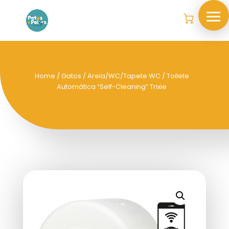
Home
/
Gatos
/
Areia/WC/Tapete WC
/ Toilete
Automática “Self-Cleaning” Trixie