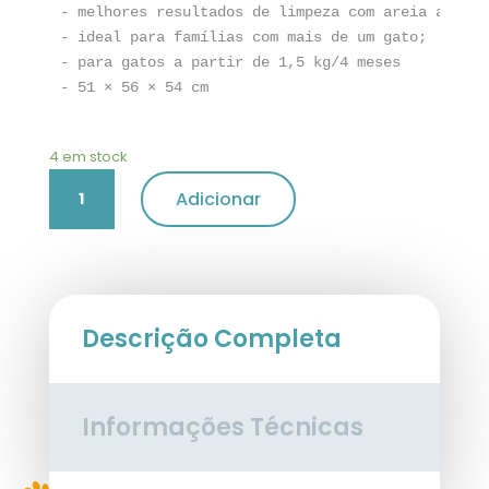
- melhores resultados de limpeza com areia aglome
- ideal para famílias com mais de um gato;

- para gatos a partir de 1,5 kg/4 meses

- 51 × 56 × 54 cm
4 em stock
Quantidade
Adicionar
de
Toilete
Automática
"Self-
Cleaning"
Trixie
Descrição Completa
Informações Técnicas