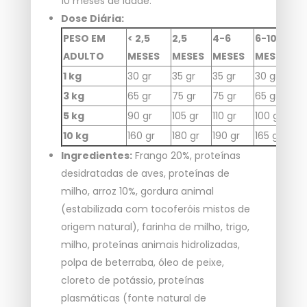
10 meses de idade.
Dose Diária:
PESO EM
< 2,5
2,5
4-6
6-10
G
ADULTO
MESES
MESES
MESES
MESES
1 kg
30 gr
35 gr
35 gr
30 gr
3
3 kg
65 gr
75 gr
75 gr
65 gr
7
5 kg
90 gr
105 gr
110 gr
100 gr
1
10 kg
160 gr
180 gr
190 gr
165 gr
1
Ingredientes:
Frango 20%, proteínas
desidratadas de aves, proteínas de
milho, arroz 10%, gordura animal
(estabilizada com tocoferóis mistos de
origem natural), farinha de milho, trigo,
milho, proteínas animais hidrolizadas,
polpa de beterraba, óleo de peixe,
cloreto de potássio, proteínas
plasmáticas (fonte natural de