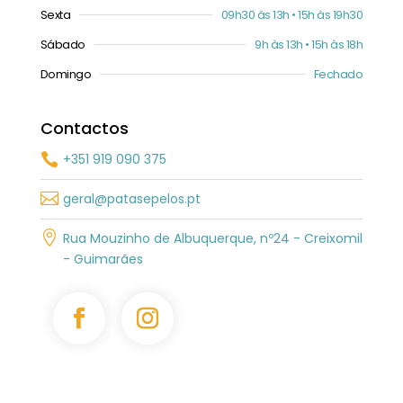
Sexta
09h30 às 13h • 15h às 19h30
Sábado
9h às 13h • 15h às 18h
Domingo
Fechado
Contactos
+351 919 090 375


geral@patasepelos.pt

Rua Mouzinho de Albuquerque, nº24 - Creixomil
- Guimarães