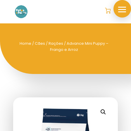
Home
/
Cães
/
Rações
/ Advance Mini Puppy –
Frango e Arroz