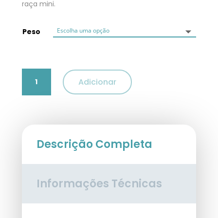
raça mini.
Peso
Quantidade
Adicionar
de
Advance
Mini
Puppy
-
Frango
Descrição Completa
e
Arroz
Informações Técnicas