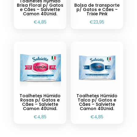
Toalhetes Húmido
Brisa Floral p/ Gatos
Bolsa de transporte
e Cães – Salviette
p/ Gatos e Cães –
Camon 40Unid.
Trixie Pink
€
4,85
€
23,95
Toalhetes Húmido
Toalhetes Húmido
Rosas p/ Gatos e
Talco p/ Gatos e
Cães – Salviette
Cães – Salviette
Camon 40Unid.
Camon 40Unid.
€
4,85
€
4,85