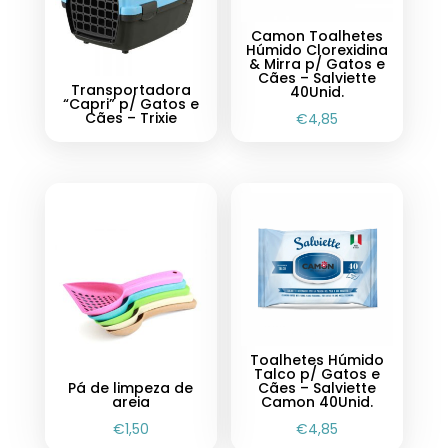
Camon Toalhetes
Húmido Clorexidina
& Mirra p/ Gatos e
Cães – Salviette
Transportadora
40Unid.
“Capri” p/ Gatos e
Cães – Trixie
€
4,85
Toalhetes Húmido
Talco p/ Gatos e
Pá de limpeza de
Cães – Salviette
areia
Camon 40Unid.
€
1,50
€
4,85