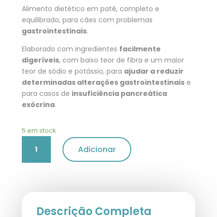
Alimento dietético em patê, completo e
equilibrado, para cães com problemas
gastrointestinais
.
Elaborado com ingredientes
facilmente
digeríveis
, com baixo teor de fibra e um maior
teor de sódio e potássio, para
ajudar a reduzir
determinadas alterações gastrointestinais
e
para casos de
insuficiência pancreática
exócrina
.
5 em stock
Quantidade
Adicionar
de
Advance
Veterinary
Diets
Gastroenteric
Medium
Descrição Completa