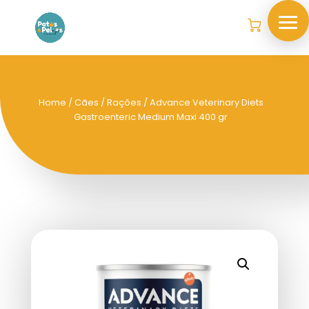
Home
/
Cães
/
Rações
/ Advance Veterinary Diets
Gastroenteric Medium Maxi 400 gr