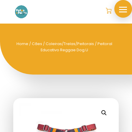
Home
/
Cães
/
Coleiras/Trelas/Peitorais
/ Peitoral
Educativo Reggae Dog.U