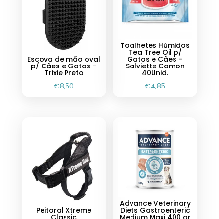
Toalhetes Húmidos
Tea Tree Oil p/
Escova de mão oval
Gatos e Cães –
p/ Cães e Gatos –
Salviette Camon
Trixie Preto
40Unid.
€
8,50
€
4,85
Advance Veterinary
Peitoral Xtreme
Diets Gastroenteric
Classic
Medium Maxi 400 gr