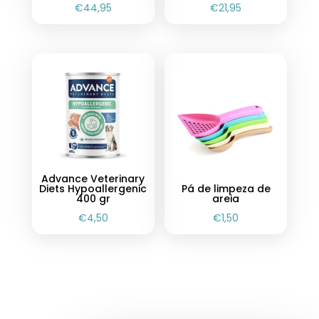
€
44,95
€
21,95
Advance Veterinary
Diets Hypoallergenic
Pá de limpeza de
400 gr
areia
€
4,50
€
1,50