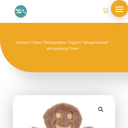
Home
/
Cães
/
Brinquedos
/ Figura “Gingerbread”
em pelúcia Trixie