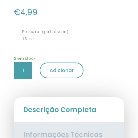
€
4,99
- Pelúcia (poliéster) 

- 16 cm
2 em stock
Quantidade
Adicionar
de
Figura
"Gingerbread"
em
pelúcia
Trixie
Descrição Completa
Informações Técnicas