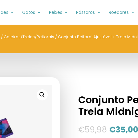
ães
Gatos
Peixes
Pássaros
Roedores
/
Coleiras/Trelas/Peitorais
/ Conjunto Peitoral Ajustável + Trela Midn
Conjunto Pe
Trela Midni
€
59,98
€
35,0