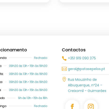
ncionamento
Contactos
unda
Fechado
+351 919 090 375

a
09h30 às 13h • 15h às 19h30

geral@patasepelos.pt
ta
09h30 às 13h • 15h às 19h30

Rua Mouzinho de
ta
09h30 às 13h • 15h às 19h30
Albuquerque, nº24 -
a
09h30 às 13h • 15h às 19h30
Creixomil - Guimarães
ado
9h às 13h • 15h às 18h
ingo
Fechado