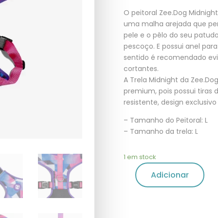
O peitoral Zee.Dog Midnight
uma malha arejada que per
pele e o pêlo do seu patudo
pescoço. E possui anel para
sentido é recomendado evi
cortantes.
A Trela Midnight da Zee.Do
premium, pois possui tiras
resistente, design exclusi
– Tamanho do Peitoral: L
– Tamanho da trela: L
1 em stock
Adicionar