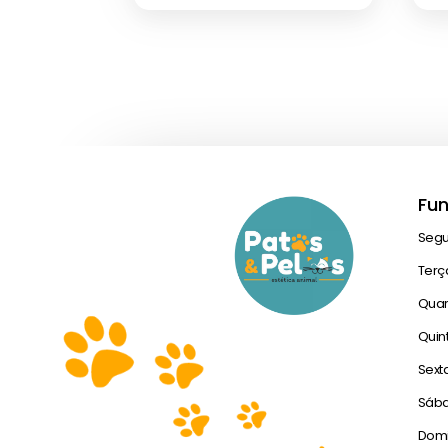
Fu
Seg
Terç
Quar
Quin
Sext
Sáb
Dom