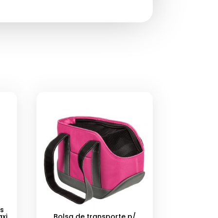
ts
xi
Bolsa de transporte p/