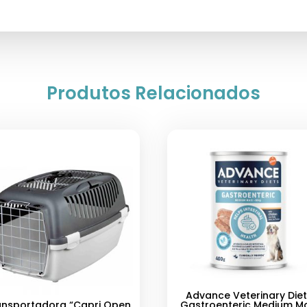
Produtos Relacionados
Advance Veterinary Die
ansportadora “Capri Open
Gastroenteric Medium Ma