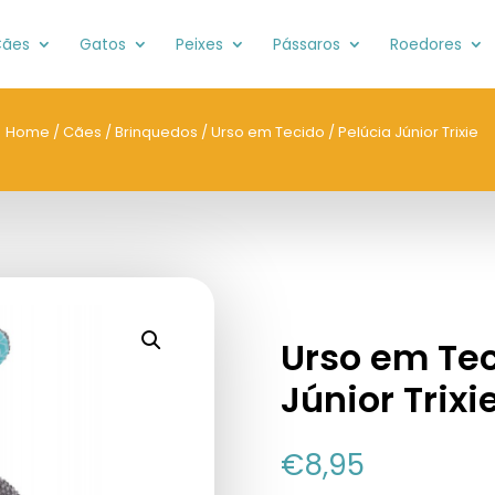
ães
Gatos
Peixes
Pássaros
Roedores
Home
/
Cães
/
Brinquedos
/ Urso em Tecido / Pelúcia Júnior Trixie
Urso em Tec
Júnior Trixi
€
8,95