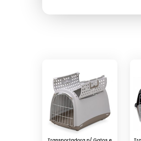
Transportadora p/ Gatos e
Tr