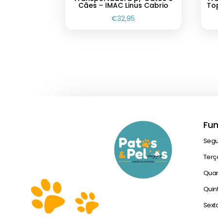
Cães – IMAC Linus Cabrio
Top
€
32,95
Fu
Seg
Terç
Quar
Quin
Sext