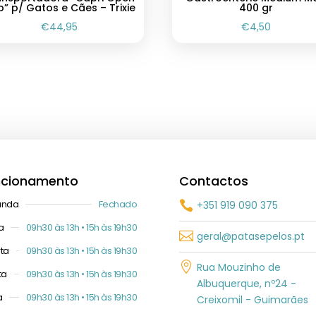
” p/ Gatos e Cães – Trixie
400 gr
€
44,95
€
4,50
ncionamento
Contactos
unda
Fechado
+351 919 090 375

a
09h30 às 13h • 15h às 19h30

geral@patasepelos.pt
ta
09h30 às 13h • 15h às 19h30

Rua Mouzinho de
ta
09h30 às 13h • 15h às 19h30
Albuquerque, nº24 -
a
09h30 às 13h • 15h às 19h30
Creixomil - Guimarães