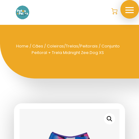
Home
/
Cães
/
Coleiras/Trelas/Peitorais
/ Conjunto
Peitoral + Trela Midnight Zee.Dog XS