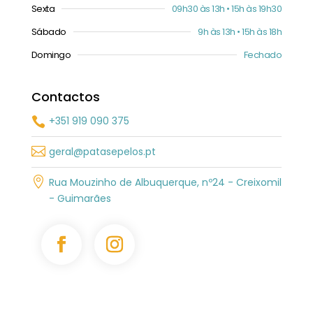
Sexta
09h30 às 13h • 15h às 19h30
Sábado
9h às 13h • 15h às 18h
Domingo
Fechado
Contactos
+351 919 090 375


geral@patasepelos.pt

Rua Mouzinho de Albuquerque, nº24 - Creixomil
- Guimarães