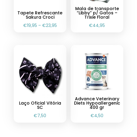
Mala de transporte
Tapete Refrescante
“Libby” p/ Gatos –
Sakura Croci
Trixie Floral
€
19,95
–
€
23,95
€
44,95
Advance Veterinary
Laço Oficial Vitória
Diets Hypoallergenic
SC
400 gr
€
7,50
€
4,50