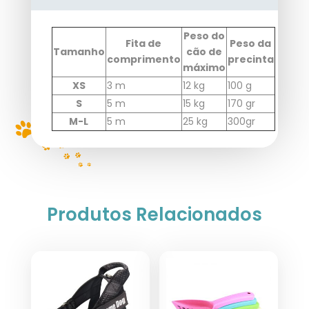
Peso do
Fita de
Peso da
Tamanho
cão de
comprimento
precinta
máximo
XS
3 m
12 kg
100 g
S
5 m
15 kg
170 gr
M-L
5 m
25 kg
300gr
Produtos Relacionados