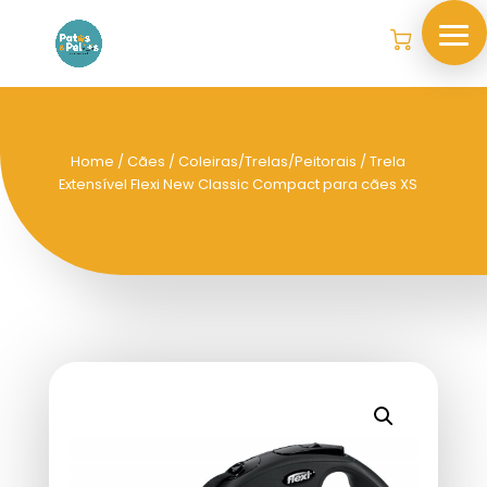
Home
/
Cães
/
Coleiras/Trelas/Peitorais
/ Trela
Extensível Flexi New Classic Compact para cães XS