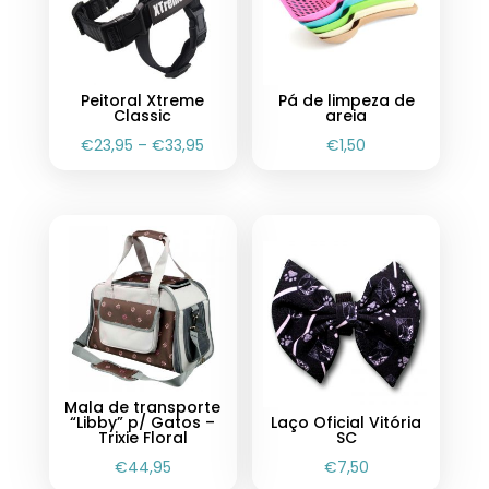
Peitoral Xtreme
Pá de limpeza de
Classic
areia
€
23,95
–
€
33,95
€
1,50
Mala de transporte
“Libby” p/ Gatos –
Laço Oficial Vitória
Trixie Floral
SC
€
44,95
€
7,50