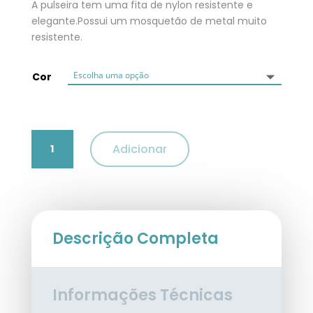
A pulseira tem uma fita de nylon resistente e
elegante.Possui um mosquetão de metal muito
resistente.
Cor
Quantidade
Adicionar
de
Trela
Extensível
Flexi
New
Classic
Descrição Completa
Compact
para
cães
Informações Técnicas
XS