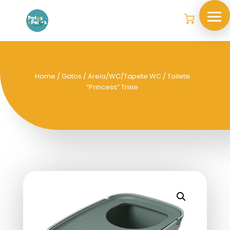
Home
/
Gatos
/
Areia/WC/Tapete WC
/ Toilete
“Princess” Trixie