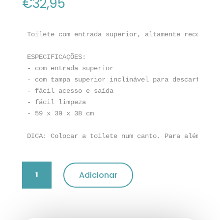
€
32,95
Toilete com entrada superior, altamente recomenda
ESPECIFICAÇÕES:

- com entrada superior

- com tampa superior inclinável para descarte de r
- fácil acesso e saída

- fácil limpeza

- 59 x 39 x 38 cm

DICA: Colocar a toilete num canto. Para além de p
Quantidade
Adicionar
de
Toilete
"Princess"
Trixie