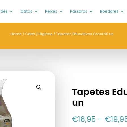
ães
Gatos
Peixes
Pássaros
Roedores
Home
/
Cães
/
Higiene
/ Tapetes Educativos Croci 50 un
Tapetes Edu
un
€
16,95
–
€
19,9