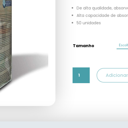
De alta qualidade, abso
Alta capacidade de abso
50 unidades
Tamanho
Quantidade
Adicionar
de
Tapetes
Educativos
Croci
50
un