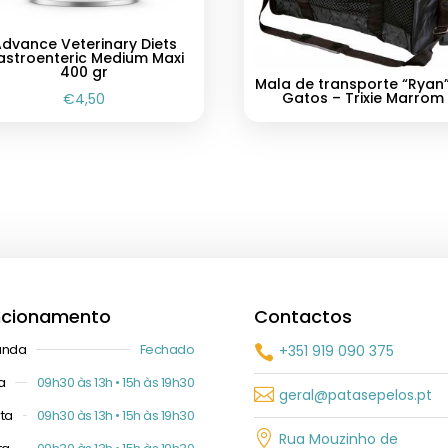
dvance Veterinary Diets
astroenteric Medium Maxi
400 gr
Mala de transporte “Ryan
Gatos – Trixie Marrom
€
4,50
ncionamento
Contactos
unda
Fechado
+351 919 090 375

a
09h30 às 13h • 15h às 19h30

geral@patasepelos.pt
ta
09h30 às 13h • 15h às 19h30

Rua Mouzinho de