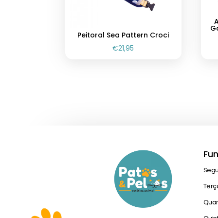
A
G
Peitoral Sea Pattern Croci
€
21,95
Fu
Seg
Terç
Quar