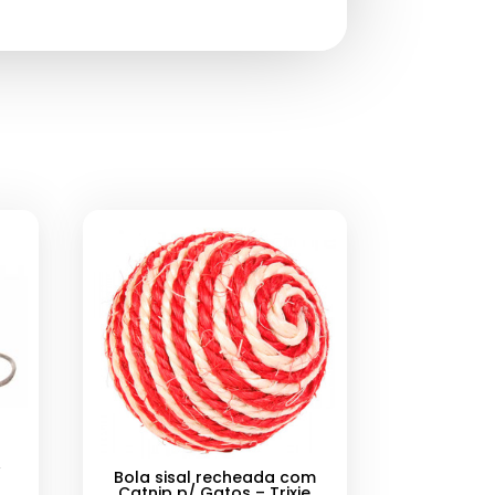
/
Bola sisal recheada com
Catnip p/ Gatos – Trixie