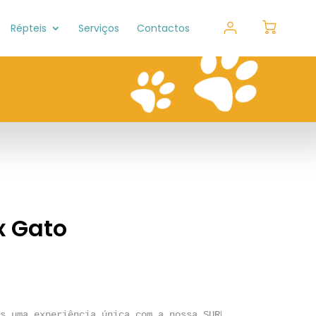
Répteis
Serviços
Contactos
x Gato
s uma experiência única com a nossa SURPRISE BOX, uma ca