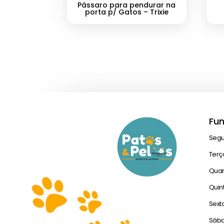
Pássaro para pendurar na
porta p/ Gatos – Trixie
Fu
Seg
Terç
Quar
Quin
Sext
Sáb