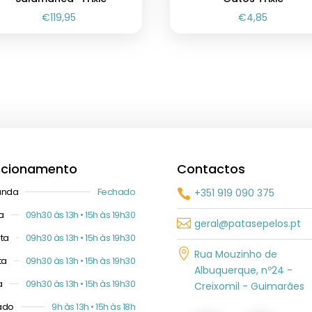
€
119,95
€
4,85
ncionamento
Contactos
unda
Fechado
+351 919 090 375

a
09h30 às 13h • 15h às 19h30

geral@patasepelos.pt
ta
09h30 às 13h • 15h às 19h30

Rua Mouzinho de
ta
09h30 às 13h • 15h às 19h30
Albuquerque, nº24 -
a
09h30 às 13h • 15h às 19h30
Creixomil - Guimarães
ado
9h às 13h • 15h às 18h