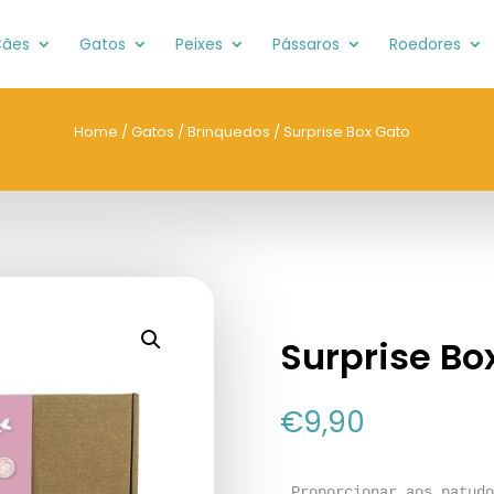
ães
Gatos
Peixes
Pássaros
Roedores
Home
/
Gatos
/
Brinquedos
/ Surprise Box Gato
Surprise Bo
€
9,90
Proporcionar aos patudo