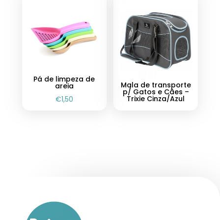
Pá de limpeza de
Mala de transporte
areia
p/ Gatos e Cães –
Trixie Cinza/Azul
€
1,50