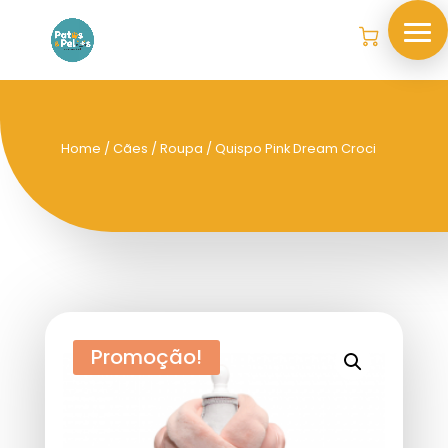
Home
/
Cães
/
Roupa
/ Quispo Pink Dream Croci
Promoção!