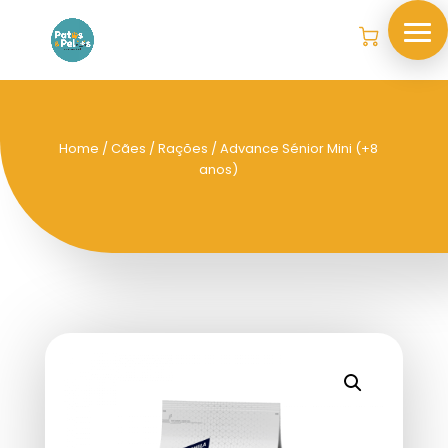
Home
/
Cães
/
Rações
/ Advance Sénior Mini (+8
anos)