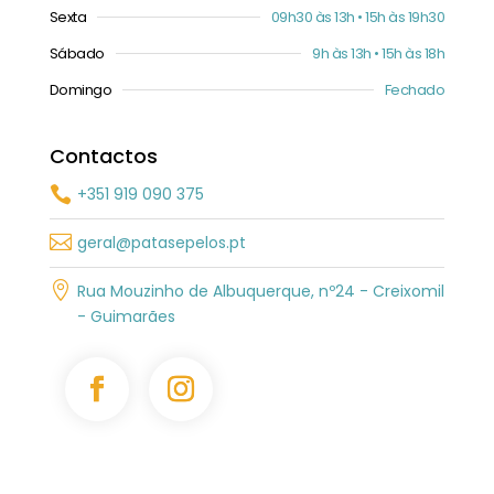
Sexta
09h30 às 13h • 15h às 19h30
Sábado
9h às 13h • 15h às 18h
Domingo
Fechado
Contactos
+351 919 090 375


geral@patasepelos.pt

Rua Mouzinho de Albuquerque, nº24 - Creixomil
- Guimarães