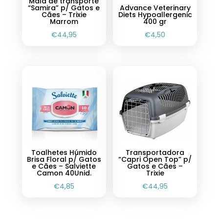
Mala de transporte
“Samira” p/ Gatos e
Advance Veterinary
Cães – Trixie
Diets Hypoallergenic
Marrom
400 gr
€
44,95
€
4,50
Toalhetes Húmido
Transportadora
Brisa Floral p/ Gatos
“Capri Open Top” p/
e Cães – Salviette
Gatos e Cães –
Camon 40Unid.
Trixie
€
4,85
€
44,95