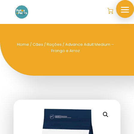
Home
/
Cães
/
Rações
/ Advance Adult Medium –
Frango e Arroz