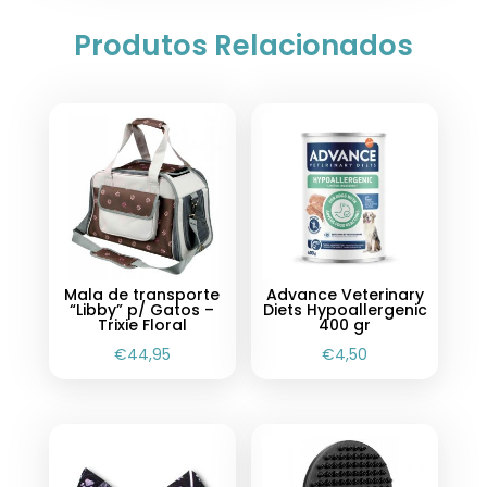
Produtos Relacionados
Mala de transporte
Advance Veterinary
“Libby” p/ Gatos –
Diets Hypoallergenic
Trixie Floral
400 gr
€
44,95
€
4,50