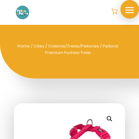
Home
/
Cães
/
Coleiras/Trelas/Peitorais
/ Peitoral
Premium Fuchsia Trixie