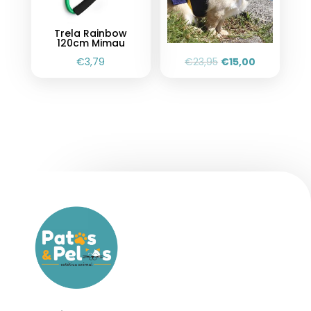
Trela Rainbow
120cm Mimau
€
3,79
€
23,95
€
15,00