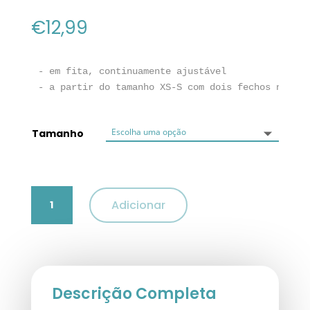
€
12,99
- em fita, continuamente ajustável

- a partir do tamanho XS-S com dois fechos na tir
Tamanho
Quantidade
Adicionar
de
Peitoral
Premium
Fuchsia
Trixie
Descrição Completa