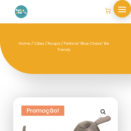
Home
/
Cães
/
Roupa
/ Peitoral “Blue Chess” Be
Trendy
Promoção!