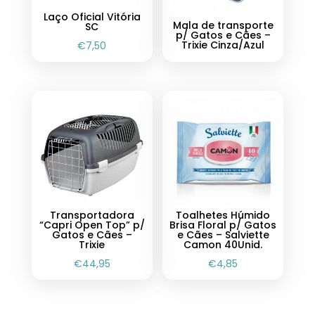
Laço Oficial Vitória
Mala de transporte
SC
p/ Gatos e Cães –
Trixie Cinza/Azul
€
7,50
Transportadora
Toalhetes Húmido
“Capri Open Top” p/
Brisa Floral p/ Gatos
Gatos e Cães –
e Cães – Salviette
Trixie
Camon 40Unid.
€
44,95
€
4,85