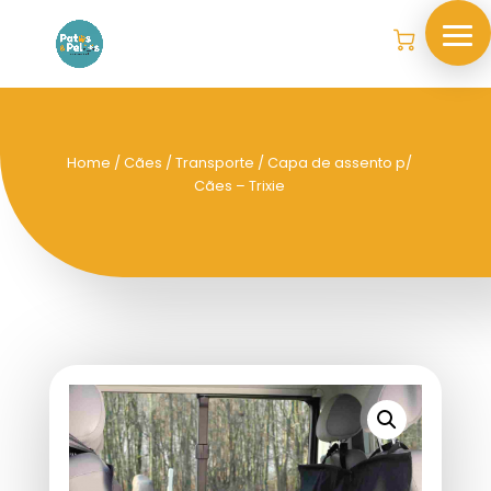
Home
/
Cães
/
Transporte
/ Capa de assento p/
Cães – Trixie