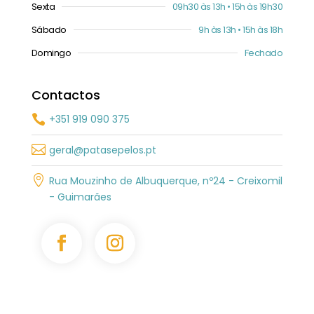
Sexta
09h30 às 13h • 15h às 19h30
Sábado
9h às 13h • 15h às 18h
Domingo
Fechado
Contactos
+351 919 090 375


geral@patasepelos.pt

Rua Mouzinho de Albuquerque, nº24 - Creixomil
- Guimarães