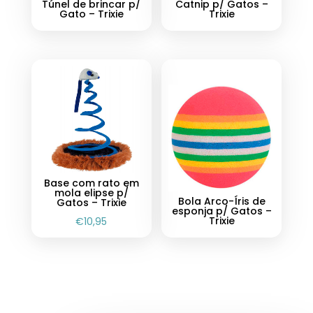
Túnel de brincar p/
Catnip p/ Gatos –
Gato – Trixie
Trixie
Base com rato em
mola elipse p/
Bola Arco-Íris de
Gatos – Trixie
esponja p/ Gatos –
Trixie
€
10,95