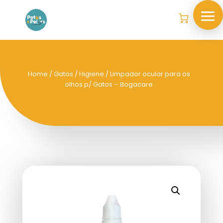
Home
/
Gatos
/
Higiene
/ Limpador ocular para os
olhos p/ Gatos – Bogacare