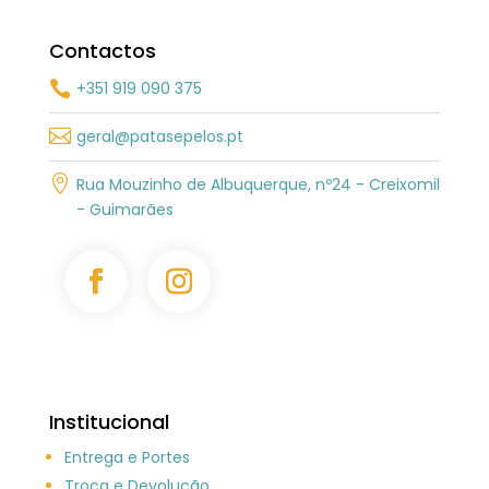
Contactos
+351 919 090 375


geral@patasepelos.pt

Rua Mouzinho de Albuquerque, nº24 - Creixomil
- Guimarães
Institucional
Entrega e Portes
Troca e Devolução