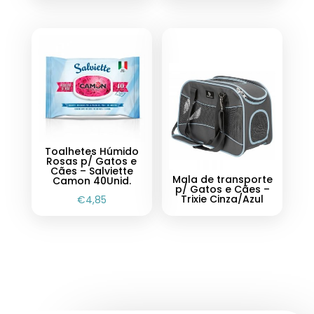
Toalhetes Húmido
Rosas p/ Gatos e
Cães – Salviette
Mala de transporte
Camon 40Unid.
p/ Gatos e Cães –
Trixie Cinza/Azul
€
4,85