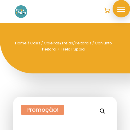
Home
/
Cães
/
Coleiras/Trelas/Peitorais
/ Conjunto
Peitoral + Trela Puppia
Promoção!