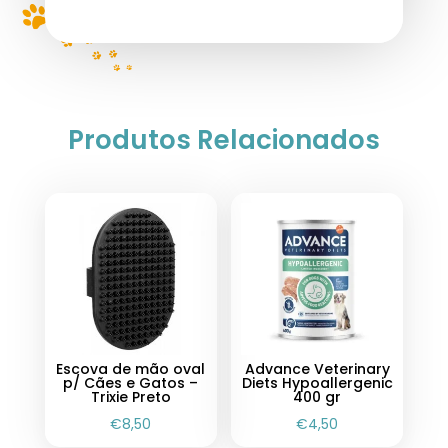
Produtos Relacionados
Escova de mão oval
Advance Veterinary
p/ Cães e Gatos –
Diets Hypoallergenic
Trixie Preto
400 gr
€
8,50
€
4,50