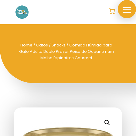
Home
/
Gatos
/
Snacks
/ Comida Húmida para
Gato Adulto Duplo Prazer Peixe do Oceano num
Molho Espinafres Gourmet