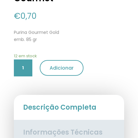
€
0,70
Purina Gourmet Gold
emb. 85 gr
12 em stock
Quantidade
Adicionar
de
Comida
Húmida
para
Gato
Adulto
Descrição Completa
Duplo
Prazer
Peixe
Informações Técnicas
do