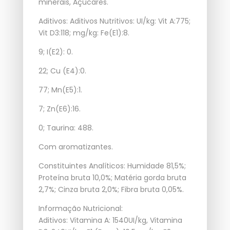
minerais, Açúcares.
Aditivos: Aditivos Nutritivos: UI/kg: Vit A:775;
Vit D3:118; mg/kg: Fe(E1):8.
9; I(E2): 0.
22; Cu (E4):0.
77; Mn(E5):1.
7; Zn(E6):16.
0; Taurina: 488.
Com aromatizantes.
Constituintes Analíticos: Humidade 81,5%;
Proteína bruta 10,0%; Matéria gorda bruta
2,7%; Cinza bruta 2,0%; Fibra bruta 0,05%.
Informação Nutricional:
Aditivos: Vitamina A: 1540UI/kg, Vitamina