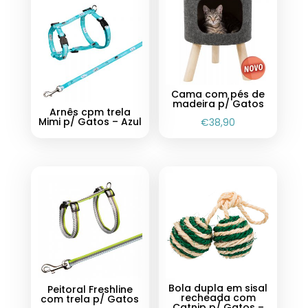
Cama com pés de
madeira p/ Gatos
Arnês cpm trela
Mimi p/ Gatos – Azul
€
38,90
Bola dupla em sisal
Peitoral Freshline
recheada com
com trela p/ Gatos
Catnip p/ Gatos –