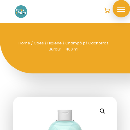
Home
/
Cães
/
Higiene
/ Champô p/ Cachorros
Burbur – 400 ml