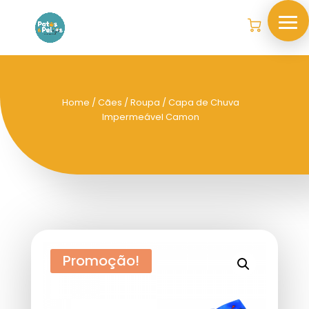
Home
/
Cães
/
Roupa
/ Capa de Chuva
Impermeável Camon
Promoção!