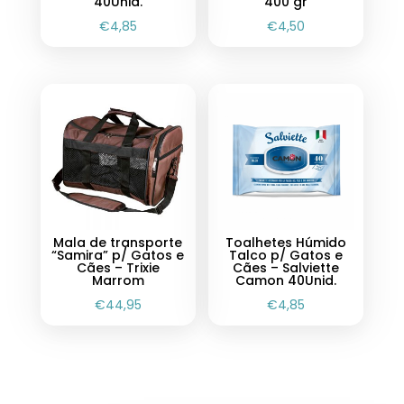
40Unid.
400 gr
€
4,85
€
4,50
Mala de transporte
Toalhetes Húmido
“Samira” p/ Gatos e
Talco p/ Gatos e
Cães – Trixie
Cães – Salviette
Marrom
Camon 40Unid.
€
44,95
€
4,85