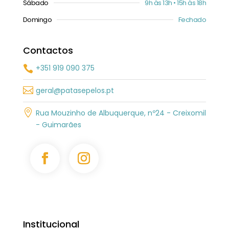
Sábado
9h às 13h • 15h às 18h
Domingo
Fechado
Contactos
+351 919 090 375


geral@patasepelos.pt

Rua Mouzinho de Albuquerque, nº24 - Creixomil
- Guimarães
Institucional