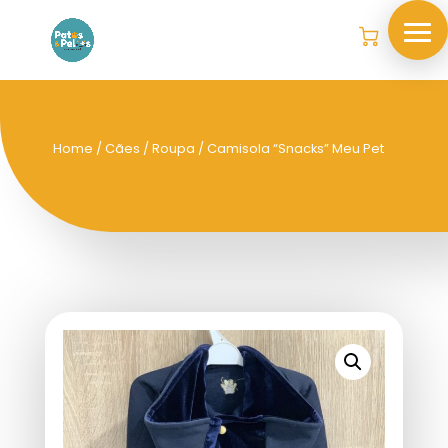
Home
/
Cães
/
Roupa
/ Camisola “Snacks” Meu Pet