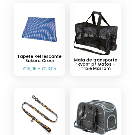
Tapete Refrescante
Mala de transporte
Sakura Croci
“Ryan” p/ Gatos –
Trixie Marrom
€
19,95
–
€
23,95