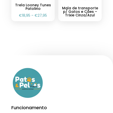
Trela Looney Tunes
Mala de transporte
Patolino
p/ Gatos e Cães –
Trixie Cinza/Azul
€
18,95
–
€
27,95
Funcionamento