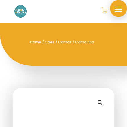
Home
/
Cães
/
Camas
/ Cama Gia