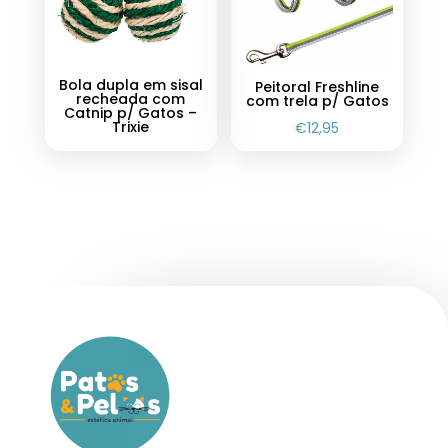
Bola dupla em sisal
Peitoral Freshline
recheada com
com trela p/ Gatos
Catnip p/ Gatos –
Trixie
€
12,95