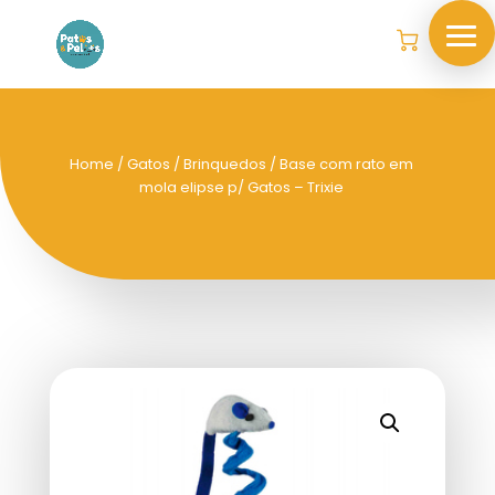
Home
/
Gatos
/
Brinquedos
/ Base com rato em
mola elipse p/ Gatos – Trixie