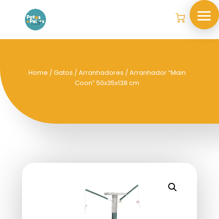
Home
/
Gatos
/
Arranhadores
/ Arranhador “Main
Coon” 50x35x138 cm