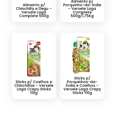
Alimento p/
Alimento p/
Porquinho-da-Índia
Chinchilla e Degu –
– Versele Laga
Versele Laga
Complete
Complete 500g
500g/1,75Kg
Sticks p/
Sticks p/ Coelhos e
Porquinhos-da-
Chinchillas – Versele
Índia e Coelhos –
Laga Crispy Sticks
Versele Laga Crispy
110g
Sticks 110g