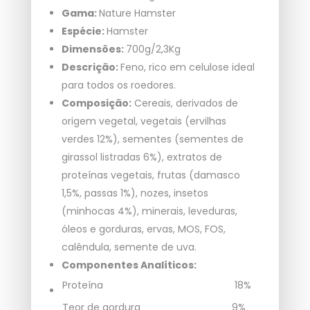
Gama:
Nature Hamster
Espécie:
Hamster
Dimensões:
700g/2,3Kg
Descrição:
Feno, rico em celulose ideal
para todos os roedores.
Composição:
Cereais, derivados de
origem vegetal, vegetais (ervilhas
verdes 12%), sementes (sementes de
girassol listradas 6%), extratos de
proteínas vegetais, frutas (damasco
1,5%, passas 1%), nozes, insetos
(minhocas 4%), minerais, leveduras,
óleos e gorduras, ervas, MOS, FOS,
calêndula, semente de uva.
Componentes Analíticos:
Proteína
18%
Teor de gordura
9%