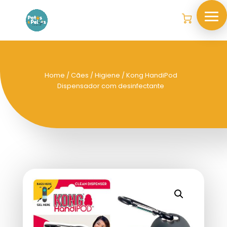
Home
/
Cães
/
Higiene
/ Kong HandiPod
Dispensador com desinfectante