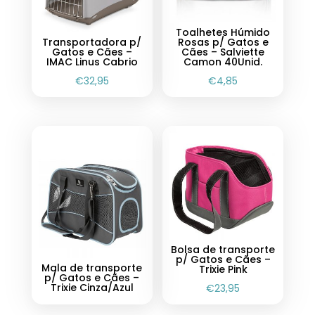
Toalhetes Húmido
Transportadora p/
Rosas p/ Gatos e
Gatos e Cães –
Cães – Salviette
IMAC Linus Cabrio
Camon 40Unid.
€
32,95
€
4,85
Bolsa de transporte
p/ Gatos e Cães –
Mala de transporte
Trixie Pink
p/ Gatos e Cães –
Trixie Cinza/Azul
€
23,95