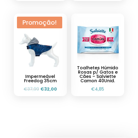
Promoção!
Toalhetes Húmido
Rosas p/ Gatos e
Impermeável
Cães – Salviette
Freedog 35cm
Camon 40Unid.
€
37,99
€
32,00
€
4,85