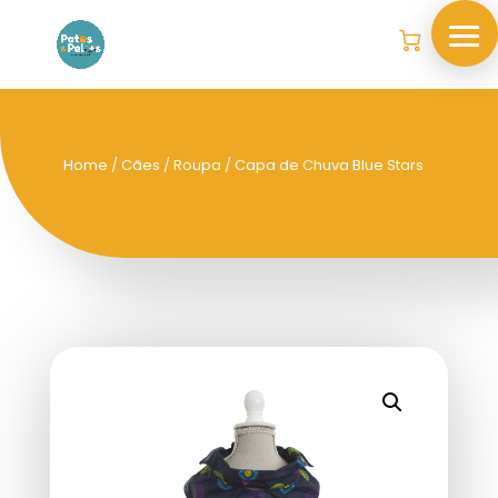
Home
/
Cães
/
Roupa
/ Capa de Chuva Blue Stars